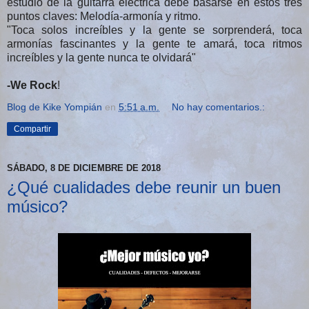
estudio de la guitarra eléctrica debe basarse en estos tres
puntos claves: Melodía-armonía y ritmo.
"Toca solos increíbles y la gente se sorprenderá, toca
armonías fascinantes y la gente te amará, toca ritmos
increíbles y la gente nunca te olvidará"
-We Rock
!
Blog de Kike Yompián
en
5:51 a.m.
No hay comentarios.:
Compartir
SÁBADO, 8 DE DICIEMBRE DE 2018
¿Qué cualidades debe reunir un buen
músico?