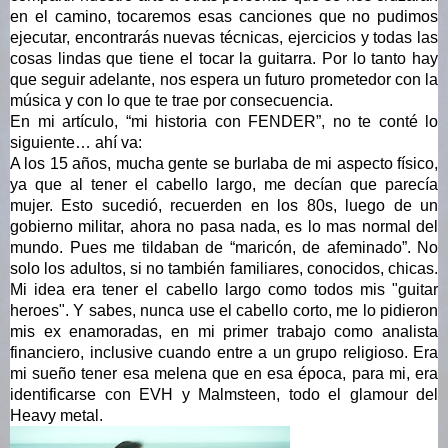
en el camino, tocaremos esas canciones que no pudimos 
ejecutar, encontrarás nuevas técnicas, ejercicios y todas las 
cosas lindas que tiene el tocar la guitarra. Por lo tanto hay 
que seguir adelante, nos espera un futuro prometedor con la 
música y con lo que te trae por consecuencia. 
En mi artículo, “mi historia con FENDER”, no te conté lo 
siguiente… ahí va:
A los 15 años, mucha gente se burlaba de mi aspecto físico, 
ya que al tener el cabello largo, me decían que parecía 
mujer. Esto sucedió, recuerden en los 80s, luego de un 
gobierno militar, ahora no pasa nada, es lo mas normal del 
mundo. Pues me tildaban de “maricón, de afeminado”. No 
solo los adultos, si no también familiares, conocidos, chicas. 
Mi idea era tener el cabello largo como todos mis "guitar 
heroes". Y sabes, nunca use el cabello corto, me lo pidieron 
mis ex enamoradas, en mi primer trabajo como analista 
financiero, inclusive cuando entre a un grupo religioso. Era 
mi sueño tener esa melena que en esa época, para mi, era 
identificarse con EVH y Malmsteen, todo el glamour del 
Heavy metal. 