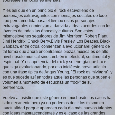
sobresalen emociones intensas.
Y es así que en un principio el rock estuvolleno de
personajes extravagantes con mensajes sociales de todo
tipo pero amedida pasa el tiempo estos personajes
extravagantes comienzan a dar vida aideas acordes con los
jóvenes de todas las épocas y culturas. Son estos
mismosjóvenes seguidores de Jim Morrison, Robert Plant,
Jimi Hendrix, Chuck Berry,Elvis Presley, Los Beatles, Black
Sabbath, entre otros, comienzan a evolucionarel género de
tal forma que ahora encontramos piezas musicales de alto
nivel nosólo musical sino también intelectual, sentimental y
espiritual. Y es lapotencia del rock y su energía que hace
que siga evolucionando, por eso iniciéeste breve artículo
con una frase típica de Angus Young, “El rock es miviagra”, y
es que sucede así en todas aquellas personas que suben el
volumen almomento de escuchas un “rock” de su
preferencia.
Vuelvo a insistir que este género en muchosde los casos ha
sido decadente pero ya no podemos decir los mismo en
laactualidad porque aparecen cada día más nuevos talentos
con ideas mástrascendentes y es el caso de las grandes