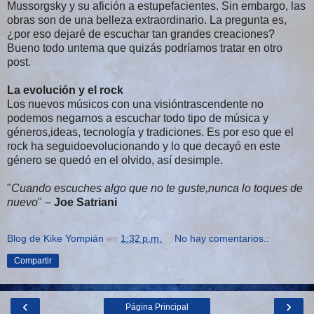
Mussorgsky y su afición a estupefacientes. Sin embargo, las
obras son de una belleza extraordinario. La pregunta es,
¿por eso dejaré de escuchar tan grandes creaciones?
Bueno todo untema que quizás podríamos tratar en otro
post.
La evolución y el rock
Los nuevos músicos con una visióntrascendente no
podemos negarnos a escuchar todo tipo de música y
géneros,ideas, tecnología y tradiciones. Es por eso que el
rock ha seguidoevolucionando y lo que decayó en este
género se quedó en el olvido, así desimple.
"
Cuando escuches algo que no te guste,nunca lo toques de
nuevo
" –
Joe Satriani
Blog de Kike Yompián
en
1:32 p.m.
No hay comentarios.:
Compartir
‹
›
Página Principal