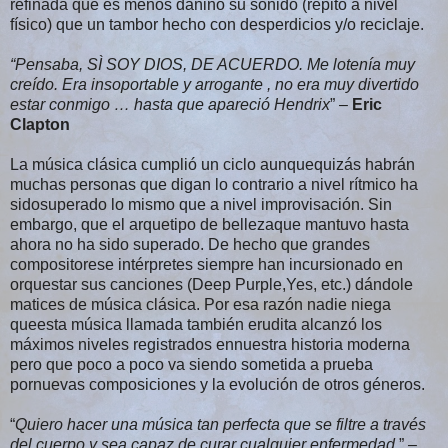
refinada que es menos dañino su sonido (repito a nivel
físico) que un tambor hecho con desperdicios y/o reciclaje.
“Pensaba, SÌ SOY DIOS, DE ACUERDO. Me lotenía muy
creído. Era insoportable y arrogante , no era muy divertido
estar conmigo … hasta que apareció Hendrix
” –
Eric
Clapton
La música clásica cumplió un ciclo aunquequizás habrán
muchas personas que digan lo contrario a nivel rítmico ha
sidosuperado lo mismo que a nivel improvisación. Sin
embargo, que el arquetipo de bellezaque mantuvo hasta
ahora no ha sido superado. De hecho que grandes
compositorese intérpretes siempre han incursionado en
orquestar sus canciones (Deep Purple,Yes, etc.) dándole
matices de música clásica. Por esa razón nadie niega
queesta música llamada también erudita alcanzó los
máximos niveles registrados ennuestra historia moderna
pero que poco a poco va siendo sometida a prueba
pornuevas composiciones y la evolución de otros géneros.
“
Quiero hacer una música tan perfecta que se filtre a través
del cuerpo y sea capaz de curar cualquier enfermedad
.” –