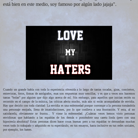
está bien en este medio, soy famoso por algún lado jajaja".
Cuando un grande habla con toda la experiencia obtenida a lo largo de tantas tocadas, giras, conciertos,
entrevistas, fotos, firmas de autógrafos, esas son respuestas muy sencillas, y es que a veces nos hacemos
tantas "bolas" por alguien que dijo algo acerca de mí. Sin embargo, para aquellos que inician recién su
recorrido en el campo de la música, las críticas afecta mucho, más aún si están acompañadas de envidia.
Hay que decirlo con toda claridad: La envidia es una enfermedad porque corrompe a la persona tornándola
una personaje enojada, llena de insatisfacciones, por lo que conlleva a una frustración. Y esta, al no
satisfacerla, obviamente se frustra... Y viene la enfermedad. ¿Cuántas veces hemos visto personas
envidiosas que hablando a las espaldas de los demás o poniéndote una careta linda (pero con una
hipocresía absoluta)? Estas personas dicen hacer cosas buenas pero a tus espaldas te derrumban muchas
veces todo lo trabajado y adquirido en tu espectáculo, en tus ensayos, hasta inclusive en tus redes sociales,
por ejemplo, los haters.