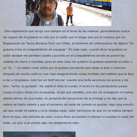
Otra experiencia que tengo casi siempre es el tema de las maletas, generalmente nunca
me separo de mi guitarra no sólo por el cariño que le tengo sino por lo costosa que es.
Regresando de Tacna (frontera Perú con Chile), al momento de embarcarnos me dijeron "Su
guitarra entra al compartimiento de equipaje". En este caso, cuando llevo mi guitarra en
avión siempre me permiten subirla y ponerla en el compartimiento donde se ponen las
maletas de mano o mochilas, pero en este caso me quitaron la guitarra subiendo al avión y
yo "fu...", no saben como sufría por mi guitarra pensando que abajo la iban a chancar;
después de mucho sufrir en ese viaje imaginándome cosas horribles del maltrato que le iban
a dar a mi guitarra, todo fue un bluff mental cuando una bella aeromoza se acerca y me
dice, "señor, su guitarra", me volvió el alma al cuerpo. A veces en los aeropuertos pasan
cosas un poco feitas con el equipaje, tengo que admitirlo, una vez me entregaron mi maleta
abierta dentro de una bolsa, un personal del aeropuerto me la entregó y me dijo que la
maleta se había abierto y que al momento de tratar de cerrarla no podían, algo muy extraño
así que revisé mi maleta y no le faltaba nada, cabe mencionar de que en mi maleta siempre
llevo mi ropa, mis artículos de aseo, nunca llevo accesorios ni efectos ni cuerdas ni nada del
estilo, así que si se perdía algo era simplemente robo.