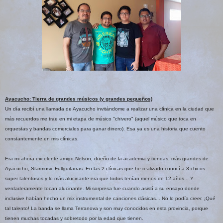
Ayacucho: Tierra de grandes músicos (y grandes pequeños)
Un día recibí una llamada de Ayacucho invitándome a realizar una clínica en la ciudad que
más recuerdos me trae en mi etapa de músico "chivero" (aquel músico que toca en
orquestas y bandas comerciales para ganar dinero). Esa ya es una historia que cuento
constantemente en mis clínicas.
Era mi ahora excelente amigo Nelson, dueño de la academia y tiendas, más grandes de
Ayacucho, Starmusic Fullguitarras. En las 2 clínicas que he realizado conocí a 3 chicos
super talentosos y lo más alucinante era que todos tenían menos de 12 años... Y
verdaderamente tocan alucinante. Mi sorpresa fue cuando asistí a su ensayo donde
inclusive habían hecho un mix instrumental de canciones clásicas... No lo podía creer. ¡Qué
tal talento! La banda se llama Terranova y son muy conocidos en esta provincia, porque
tienen muchas tocadas y sobretodo por la edad que tienen.