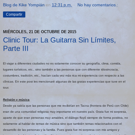
Blog de Kike Yompián
en
12:31 p.m.
No hay comentarios.:
Compartir
MIÉRCOLES, 21 DE OCTUBRE DE 2015
Clinic Tour: La Guitarra Sin Límites,
Parte III
El viajar a diferentes ciudades no es solamente conocer su geografía, clima, comida,
lugares turísticos, etc., sino también a las personas que con diferente idiosincracia,
costumbres, tradición, etc., hacían cada vez más rica mi experiencia con respecto a las
clínicas. En este post les mencionaré algunas de las gratas experiencias que tuve en el
tour.
Religión y música
Desde ya sabía que las personas que me recibirían en Tacna (frontera de Perú con Chile)
eran de una comunidad religiosa muy importante en nuestro país. Grata fue mi sorpresa,
aparte de que eran personas muy amables, el diálogo fluyó siempre de forma positiva, no
solamente al hablar de temas de música sino que también temas relacionados con el
desarrollo de las personas y la familia. Pues grata fue mi sorpresa con mis amigos y