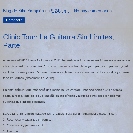
Blog de Kike Yompián
en
9:24 a.m.
No hay comentarios.:
Compartir
Clinic Tour: La Guitarra Sin Límites,
Parte I
A finales del 2014 hasta Octubre del 2015 he realizado 18 clínicas en 18 meses conociendo
diferentes partes de nuestro Perú, costa, sierra y selva. He viajado por tierra, por aire, y sólo
me falta por mar y ríos... Aunque todavía me faltan dos fechas más, el Fender day y culmino
todo en Iquitos (Noviembre del 2015).
En este artículo, que más será una memoria, les contaré unas vivencias que he tenido
hasta la fecha, que es lo que enseñé en las clínicas y algunas otras experiencias muy
nutritivas que quiero compartir.
La Guitarra Sin Límites trata de los "5 pasos" para ser un guitarrista exitoso. Y son:
1. Reconocer y sacar tus orígenes.
2. Constancia y perseverancia.
3. Estudiar.