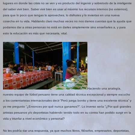
lugares en donde las crisis no se ven y es producto del ingenio y sobretodo de la inteligente
del saber vivir bien. Saber vivir bien es usar al máximo tus recursos internos (no externos),
para que lo poco que tengas lo aproveches, lo disfrutes y lo inviertas en una nueva
cosecha en tu vida. Hablando claro muchas veces no nos damos cuentas que la ayuda que
podamos dar a otras personas no está en darles simplemente sino enseñarles a, y para
esto la educación es más que necesaria, vital.
Haciendo una analogía,
nuestro equipo de fútbol peruano tiene una calidad técnica excepcional y siempre escucho
a los comentaristas internacionales decir “Perú juega bonito y tiene una excelente técnica” y
yo me pregunto “¿Entonces por qué nunca ganamos?”. Lo inverso sería “¿Por qué grandes
artistas peruanos y/o deportistas habiendo tenido todo en su contra han podido surgir en la
vida y triunfar a nivel económico y personal?
No les podría dar una respuesta, ya que muchos libros, filósofos, empresarios, deportistas,