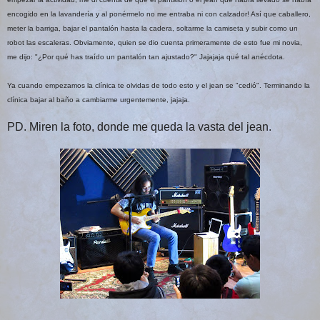
encogido en la lavandería y al ponérmelo no me entraba ni con calzador! Así que caballero,
meter la barriga, bajar el pantalón hasta la cadera, soltarme la camiseta y subir como un
robot las escaleras. Obviamente, quien se dio cuenta primeramente de esto fue mi novia,
me dijo: "¿Por qué has traído un pantalón tan ajustado?" Jajajaja qué tal anécdota.
Ya cuando empezamos la clínica te olvidas de todo esto y el jean se "cedió". Terminando la
clínica bajar al baño a cambiarme urgentemente, jajaja.
PD. Miren la foto, donde me queda la vasta del jean.