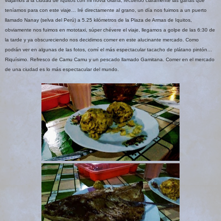
viajamos a la ciudad de Iquitos con mi novia Giana, recuerdo claramente las ganas que
teníamos para con este viaje… Iré directamente al grano, un día nos fuimos a un puerto
llamado Nanay (selva del Perú) a
5.25 kilómetros
de
la Plaza
de Armas de Iquitos,
obviamente nos fuimos en mototaxi, súper chévere el viaje, llegamos a golpe de las 6:30 de
la tarde y ya obscureciendo nos decidimos comer en este alucinante mercado. Como
podrán ver en algunas de las fotos, comí el más espectacular tacacho de plátano pintón…
Riquísimo. Refresco de Camu Camu y un pescado llamado Gamitana. Comer en el mercado
de una ciudad es lo más espectacular del mundo.