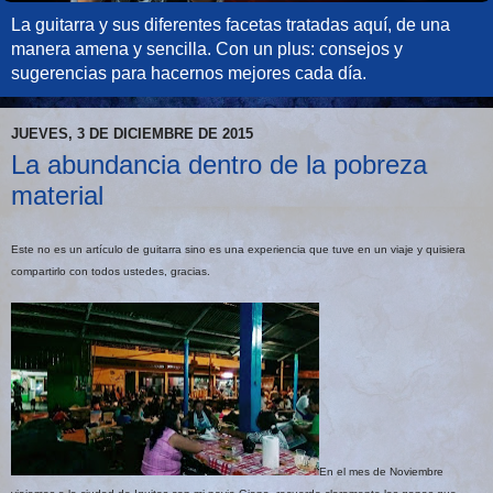
La guitarra y sus diferentes facetas tratadas aquí, de una
manera amena y sencilla. Con un plus: consejos y
sugerencias para hacernos mejores cada día.
JUEVES, 3 DE DICIEMBRE DE 2015
La abundancia dentro de la pobreza
material
Este no es un artículo de guitarra sino es una experiencia que tuve en un viaje y quisiera
compartirlo con todos ustedes, gracias.
En el mes de Noviembre