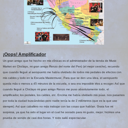
¡Oops! Amplificador
Un gran amigo que he hecho en mis clínicas es el administrador de la tienda de Music
Market en Chiclayo, mi gran amigo Renzo del norte del Perú (el mejor ceviche), recuerdo
que cuando llegué al aeropuerto me había olvidado de todos mis pedales de efectos con
mis cables y todo en la Escuela Mastermusic. Para que se den una idea, el aeropuerto
queda más o menos a 45 minutos de la escuela, o sea era imposible irlos a recoger. Así que
cuando llegué a Chiclayo mi gran amigo Renzo me puso absolutamente todo, el
amplificador, los pedales, los cables, etc. Encima me había olvidado mis púas, nos pasamos
por toda la ciudad buscándolas pero nadie tenía la de 2 milímetros (que es la que uso
siempre). Así que caballero no más trabajar con las cosas que habían. Grata fue mi
sorpresa, ya que ha sido el lugar en el cual he sonado para mi gusto, mejor; hicimos una
prueba de sonido de casi dos horas. Y todo salió espectacular.