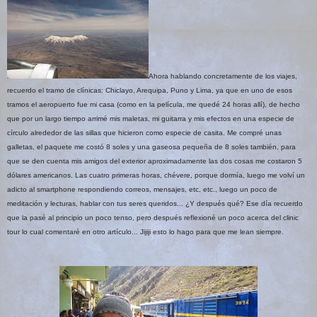
Ahora hablando concretamente de los viajes,
recuerdo el tramo de clínicas: Chiclayo, Arequipa, Puno y Lima, ya que en uno de esos
tramos el aeropuerto fue mi casa (como en la película, me quedé 24 horas allí), de hecho
que por un largo tiempo arrimé mis maletas, mi guitarra y mis efectos en una especie de
círculo alrededor de las sillas que hicieron como especie de casita. Me compré unas
galletas, el paquete me costó 8 soles y una gaseosa pequeña de 8 soles también, para
que se den cuenta mis amigos del exterior aproximadamente las dos cosas me costaron 5
dólares americanos. Las cuatro primeras horas, chévere, porque dormía, luego me volví un
adicto al smartphone respondiendo correos, mensajes, etc, etc., luego un poco de
meditación y lecturas, hablar con tus seres queridos... ¿Y después qué? Ese día recuerdo
que la pasé al principio un poco tenso, pero después reflexioné un poco acerca del clinic
tour lo cual comentaré en otro artículo... Jijiji esto lo hago para que me lean siempre.