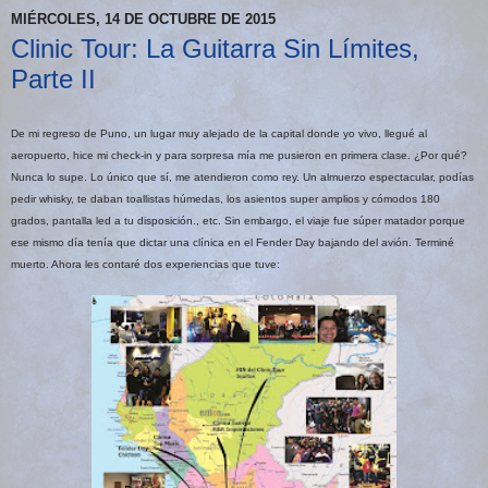
MIÉRCOLES, 14 DE OCTUBRE DE 2015
Clinic Tour: La Guitarra Sin Límites,
Parte II
De mi regreso de Puno, un lugar muy alejado de la capital donde yo vivo, llegué al
aeropuerto, hice mi check-in y para sorpresa mía me pusieron en primera clase. ¿Por qué?
Nunca lo supe. Lo único que sí, me atendieron como rey. Un almuerzo espectacular, podías
pedir whisky, te daban toallistas húmedas, los asientos super amplios y cómodos 180
grados, pantalla led a tu disposición., etc. Sin embargo, el viaje fue súper matador porque
ese mismo día tenía que dictar una clínica en el Fender Day bajando del avión. Terminé
muerto. Ahora les contaré dos experiencias que tuve: