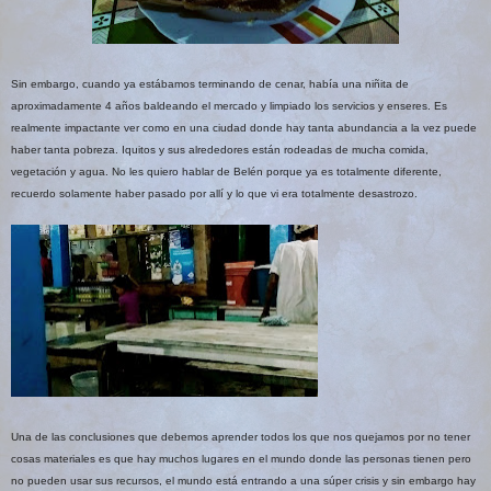
Sin embargo, cuando ya estábamos terminando de cenar, había una niñita
de
aproximadamente 4 años baldeando el mercado y limpiado los servicios y enseres. Es
realmente impactante ver como en una ciudad donde hay tanta abundancia a la vez puede
haber tanta pobreza. Iquitos y sus alrededores están rodeadas de mucha comida,
vegetación y agua. No les quiero hablar de Belén porque ya es totalmente diferente,
recuerdo solamente haber pasado por allí y lo que vi era totalmente desastrozo.
Una de las conclusiones que debemos aprender todos los que nos quejamos por no tener
cosas materiales es que hay muchos lugares en el mundo donde las personas tienen pero
no pueden usar sus recursos, el mundo está entrando a una súper crisis y sin embargo hay