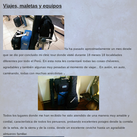
Viajes, maletas y equipos
Ya ha pasado aproximadamente un mes desde
que se dio por concluido mi clinic tour donde visité durante 18 meses 18 localidades
diferentes por todo el Perú. En esta nota les comentaré todas las cosas chéveres,
agradables y también algunas muy pesadas al momento de viajar... En avión, en auto,
.
caminando, todas con muchas anécdotas
Todos los lugares donde me han recibido he sido atendido de una manera muy amable y
cordial, característica de todos los peruanos, probando excelentes potajes desde la comida
de la selva, de la sierra y de la costa, desde un excelente ceviche hasta un agradable
almuerzo familiar.