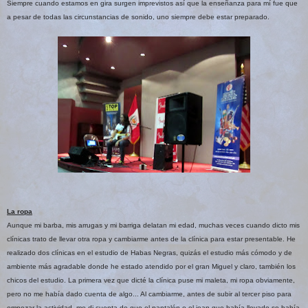
Siempre cuando estamos en gira surgen imprevistos así que la enseñanza para mí fue que
a pesar de todas las circunstancias de sonido, uno siempre debe estar preparado.
La ropa
Aunque mi barba, mis arrugas y mi barriga delatan mi edad, muchas veces cuando dicto mis
clínicas trato de llevar otra ropa y cambiarme antes de la clínica para estar presentable. He
realizado dos clínicas en el estudio de Habas Negras, quizás el estudio más cómodo y de
ambiente más agradable donde he estado atendido por el gran Miguel y claro, también los
chicos del estudio. La primera vez que dicté la clínica puse mi maleta, mi ropa obviamente,
pero no me había dado cuenta de algo... Al cambiarme, antes de subir al tercer piso para
empezar la actividad, me di cuenta de que el pantalón o el jean que había llevado se había