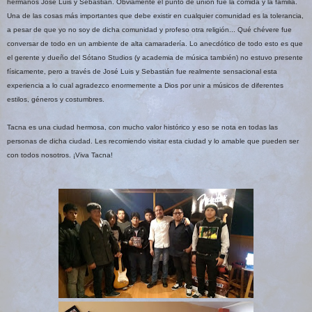
hermanos José Luis y Sebastián. Obviamente el punto de unión fue la comida y la familia.
Una de las cosas más importantes que debe existir en cualquier comunidad es la tolerancia,
a pesar de que yo no soy de dicha comunidad y profeso otra religión... Qué chévere fue
conversar de todo en un ambiente de alta camaradería. Lo anecdótico de todo esto es que
el gerente y dueño del Sótano Studios (y academia de música también) no estuvo presente
físicamente, pero a través de José Luis y Sebastián fue realmente sensacional esta
experiencia a lo cual agradezco enormemente a Dios por unir a músicos de diferentes
estilos, géneros y costumbres.
Tacna es una ciudad hermosa, con mucho valor histórico y eso se nota en todas las
personas de dicha ciudad. Les recomiendo visitar esta ciudad y lo amable que pueden ser
con todos nosotros. ¡Viva Tacna!