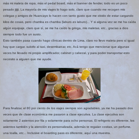
más mi maleta de ropa, más el pedal board, más el banner de fender, todo es un poco
pesado jijiji. La mayoría de mis viajes lo hago solo, claro que cuando me recogen mis
colegas y amigos de Huancayo lo hacen con tanto gusto que me olvido de estar cargando
kilos de cosas, pero chamba es chamba (laburo es laburo)... Y si alguna vez se me ha caída
algún equipaje, claro que sí, se me ha caído la gringa, mis maletas, etc., gracias a dios
siempre todo fue un susto.
Esto también pasa cuando hago clínicas dentro de Lima, claro no llevo maleta pero sí igual
hay que cargar, subirlo al taxi, desembarcar, etc. Acá tengo que mencionar que algunas
veces he llevado mi propio amplificador, cabinet y cabezal, y para poder transportar esto
necesito a alguien que me ayude.
Para finalizar, el 80 por ciento de los viajes siempre son agradables, ya me ha pasado dos
veces que de clase económica me pasaron a clase ejecutiva. La clase ejecutiva son
solamente 2 asientos por fila y solamente para ocho personas. El refrigerio es diferente, los
asientos también y la atención es personalizada, además te regalan cositas, un perfume,
una toalla, etc... Inclusive el boarding pass es diferente, aquí una muestra.