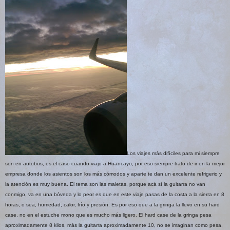
Los viajes más difíciles para mi siempre
son en autobus, es el caso cuando viajo a Huancayo, por eso siempre trato de ir en la mejor
empresa donde los asientos son los más cómodos y aparte te dan un excelente refrigerio y
la atención es muy buena. El tema son las maletas, porque acá sí la guitarra no van
conmigo, va en una bóveda y lo peor es que en este viaje pasas de la costa a la sierra en 8
horas, o sea, humedad, calor, frío y presión. Es por eso que a la gringa la llevo en su hard
case, no en el estuche mono que es mucho más ligero. El hard case de la gringa pesa
aproximadamente 8 kilos, más la guitarra aproximadamente 10, no se imaginan como pesa,