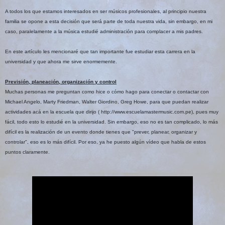
A todos los que estamos interesados en ser músicos profesionales, al principio nuestra
familia se opone a esta decisión que será parte de toda nuestra vida, sin embargo, en mi
caso, paralelamente a la música estudié administración para complacer a mis padres.
En este artículo les mencionaré que tan importante fue estudiar esta carrera en la
universidad y que ahora me sirve enormemente.
Previsión, planeación, organización y control
Muchas personas me preguntan como hice o cómo hago para conectar o contactar con
Michael Angelo, Marty Friedman, Walter Giordino, Greg Howe, para que puedan realizar
actividades acá en la escuela que dirijo ( http://www.escuelamastermusic.com.pe), pues muy
fácil, todo esto lo estudié en la universidad. Sin embargo, eso no es tan complicado, lo más
difícil es la realización de un evento donde tienes que "prever, planear, organizar y
controlar", eso es lo más difícil. Por eso, ya he puesto algún vídeo que habla de estos
puntos claramente.