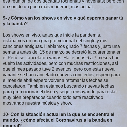
esa reunión de dos décadas (ochentas y noventas) pero con
un sonido un poco más moderno, más actual.
9- ¿Cómo van los shows en vivo y qué esperan ganar tú
y la banda?
Los shows en vivo, antes que inicie la pandemia,
estábamos en una gira promocional del single y mis
canciones antiguas. Habíamos girado 7 fechas y justo una
semana antes del 15 de marzo se decretó la cuarentena en
el Perú, se cancelaron varias. Hace unos 6 a 7 meses han
vuelto las actividades, pero con muchas restricciones, así
que el mes pasado tuve 2 eventos, pero con esta nueva
variante se han cancelado nuevos conciertos, espero para
el mes de abril espero volver a retomar las fechas se
cancelaron. También estamos buscando nuevas fechas
para promocionar el disco y seguir ensayando para estar
muy bien preparados cuando todo esté reactivado
mostrando nuestra música y show.
10- Con la situación actual en la que se encuentra el
mundo, ¿cómo afecta el Coronavirus a la banda en
general?