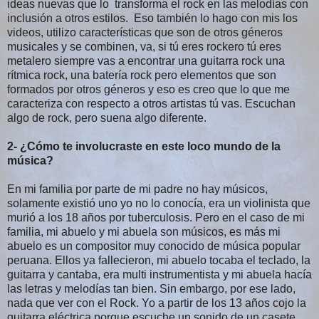
ideas nuevas que lo transforma el rock en las melodías con
inclusión a otros estilos. Eso también lo hago con mis los
videos, utilizo características que son de otros géneros
musicales y se combinen, va, si tú eres rockero tú eres
metalero siempre vas a encontrar una guitarra rock una
rítmica rock, una batería rock pero elementos que son
formados por otros géneros y eso es creo que lo que me
caracteriza con respecto a otros artistas tú vas. Escuchan
algo de rock, pero suena algo diferente.
2- ¿Cómo te involucraste en este loco mundo de la
música?
En mi familia por parte de mi padre no hay músicos,
solamente existió uno yo no lo conocía, era un violinista que
murió a los 18 años por tuberculosis. Pero en el caso de mi
familia, mi abuelo y mi abuela son músicos, es más mi
abuelo es un compositor muy conocido de música popular
peruana. Ellos ya fallecieron, mi abuelo tocaba el teclado, la
guitarra y cantaba, era multi instrumentista y mi abuela hacía
las letras y melodías tan bien. Sin embargo, por ese lado,
nada que ver con el Rock. Yo a partir de los 13 años cojo la
guitarra eléctrica porque escuche un sonido de un casete.