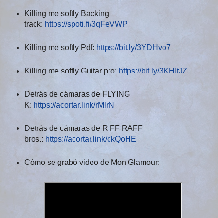
Killing me softly Backing
track:
https://spoti.fi/3qFeVWP
Killing me softly Pdf:
https://bit.ly/3YDHvo7
Killing me softly Guitar pro:
https://bit.ly/3KHItJZ
Detrás de cámaras de FLYING
K:
https://acortar.link/rMlrN
Detrás de cámaras de RIFF RAFF
bros.:
https://acortar.link/ckQoHE
Cómo se grabó video de Mon Glamour: