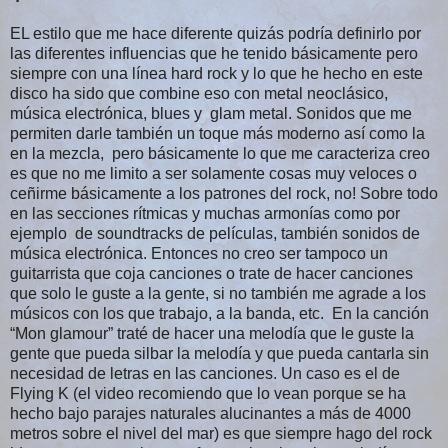
EL estilo que me hace diferente quizás podría definirlo por
las diferentes influencias que he tenido básicamente pero
siempre con una línea hard rock y lo que he hecho en este
disco ha sido que combine eso con metal neoclásico,
música electrónica, blues y glam metal. Sonidos que me
permiten darle también un toque más moderno así como la
en la mezcla, pero básicamente lo que me caracteriza creo
es que no me limito a ser solamente cosas muy veloces o
ceñirme básicamente a los patrones del rock, no! Sobre todo
en las secciones rítmicas y muchas armonías como por
ejemplo de soundtracks de películas, también sonidos de
música electrónica. Entonces no creo ser tampoco un
guitarrista que coja canciones o trate de hacer canciones
que solo le guste a la gente, si no también me agrade a los
músicos con los que trabajo, a la banda, etc. En la canción
“Mon glamour” traté de hacer una melodía que le guste la
gente que pueda silbar la melodía y que pueda cantarla sin
necesidad de letras en las canciones. Un caso es el de
Flying K (el video recomiendo que lo vean porque se ha
hecho bajo parajes naturales alucinantes a más de 4000
metros sobre el nivel del mar) es que siempre hago del rock