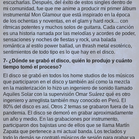
escucharlas. Después, del éxito de estos singles dentro de
mi comunidad, fue que me anime a producir mi primer álbum
instrumental Mon Glamour que está inspirado en la época
de los ochentas y noventas, en el glam y hard rock… con
rítmicas potentes y muchos solos de guitarra. Cada canción
es una historia narrada por las melodías y acordes de poder,
sensaciones y noches de fiestas y rock, una balada
romántica al estilo power ballad, un thrash metal esotérico,
sentimientos de todo tipo es lo que hay en el disco.
7- ¿Dónde se grabó el disco, quién lo produjo y cuánto
tiempo tomó el proceso?
El disco se grabó en todos los home studios de los músicos
que participaron en el disco y también así como la mezcla
en la masterización lo hizo un ingeniero de sonido llamado
Aquiles Solar con la supervisión Omar Suárez qué es otro
ingeniero y arreglista también muy conocido en Perú. El
80% del disco es así. Otros 2 temas se grabaron fuera de la
pandemia. El disco se demoró en grabar aproximadamente
un año y medio. En las grabaciones por instrumento,
participaron dos bajistas uno de ellos que se llama Martín
Zapata que pertenece a mi actual banda. Los teclados y
todo lo demás se contrató músicos de sesión para grabar ya