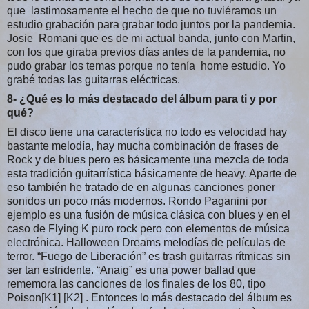
que lastimosamente el hecho de que no tuviéramos un
estudio grabación para grabar todo juntos por la pandemia.
Josie Romani que es de mi actual banda, junto con Martin,
con los que giraba previos días antes de la pandemia, no
pudo grabar los temas porque no tenía home estudio. Yo
grabé todas las guitarras eléctricas.
8- ¿Qué es lo más destacado del álbum para ti y por
qué?
El disco tiene una característica no todo es velocidad hay
bastante melodía, hay mucha combinación de frases de
Rock y de blues pero es básicamente una mezcla de toda
esta tradición guitarrística básicamente de heavy. Aparte de
eso también he tratado de en algunas canciones poner
sonidos un poco más modernos. Rondo Paganini por
ejemplo es una fusión de música clásica con blues y en el
caso de Flying K puro rock pero con elementos de música
electrónica. Halloween Dreams melodías de películas de
terror. “Fuego de Liberación” es trash guitarras rítmicas sin
ser tan estridente. “Anaig” es una power ballad que
rememora las canciones de los finales de los 80, tipo
Poison[K1] [K2] . Entonces lo más destacado del álbum es