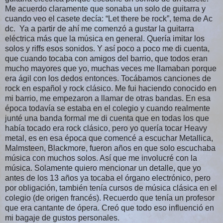
Me acuerdo claramente que sonaba un solo de guitarra y
cuando veo el casete decía: “Let there be rock”, tema de Ac
dc. Ya a partir de ahí me comenzó a gustar la guitarra
eléctrica más que la música en general. Quería imitar los
solos y riffs esos sonidos. Y así poco a poco me di cuenta,
que cuando tocaba con amigos del barrio, que todos eran
mucho mayores que yo, muchas veces me llamaban porque
era ágil con los dedos entonces. Tocábamos canciones de
rock en español y rock clásico. Me fui haciendo conocido en
mi barrio, me empezaron a llamar de otras bandas. En esa
época todavía se estaba en el colegio y cuando realmente
junté una banda formal me di cuenta que en todas los que
había tocado era rock clásico, pero yo quería tocar Heavy
metal, es en esa época que comencé a escuchar Metallica,
Malmsteen, Blackmore, fueron años en que solo escuchaba
música con muchos solos. Así que me involucré con la
música. Solamente quiero mencionar un detalle, que yo
antes de los 13 años ya tocaba el órgano electrónico, pero
por obligación, también tenía cursos de música clásica en el
colegio (de origen francés). Recuerdo que tenía un profesor
que era cantante de ópera. Creó que todo eso influenció en
mi bagaje de gustos personales.