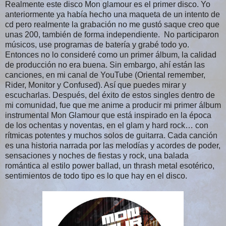
Realmente este disco Mon glamour es el primer disco. Yo
anteriormente ya había hecho una maqueta de un intento de
cd pero realmente la grabación no me gustó saque creo que
unas 200, también de forma independiente. No participaron
músicos, use programas de batería y grabé todo yo.
Entonces no lo consideré como un primer álbum, la calidad
de producción no era buena. Sin embargo, ahí están las
canciones, en mi canal de YouTube (Oriental remember,
Rider, Monitor y Confused). Así que puedes mirar y
escucharlas. Después, del éxito de estos singles dentro de
mi comunidad, fue que me anime a producir mi primer álbum
instrumental Mon Glamour que está inspirado en la época
de los ochentas y noventas, en el glam y hard rock… con
rítmicas potentes y muchos solos de guitarra. Cada canción
es una historia narrada por las melodías y acordes de poder,
sensaciones y noches de fiestas y rock, una balada
romántica al estilo power ballad, un thrash metal esotérico,
sentimientos de todo tipo es lo que hay en el disco.