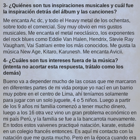
3- ¿Quiénes son tus inspiraciones musicales y cuál fue
la inspiración detrás del álbum y las canciones?
Me encanta Ac dc, y todo el Heavy metal de los ochentas,
sobre todo el comercial. Soy muy obvio en mis gustos
musicales. Me encanta el metal neoclásico, los exponentes
del rock blues como Eddie Van Halen, Hendrix, Stevie Ray
Vaugham, Vai Satriani entre los más conocidos. Me gusta la
música New Age, Kitaro, Karunesh. Me encanta Avicii.
4- ¿Cuáles son tus intereses fuera de la música?
(intenta no acortar esta respuesta, trátalo como los
demás)
Bueno va a depender mucho de las cosas que me marcaron
en diferentes partes de mi vida porque yo nací en un barrio
muy pobre en el centro de Lima, ahí teníamos solamente
para jugar con un solo juguete, 4 o 5 niños. Luego a partir
de los 9 años mi familia comenzó a tener mucho dinero,
luego a los 16 otra vez vino un gran problema económico en
mi país Perú, y la familia se fue a la bancarrota nuevamente.
En todos estos vaivenes practiqué natación, karate, estudié
en un colegio francés entonces. Es aquí mi contacto con la
natación que me gusta mucho. Pero en la época cuando era