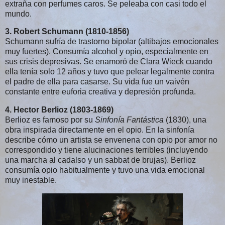
extraña con perfumes caros. Se peleaba con casi todo el 
mundo.
3. Robert Schumann (1810-1856)
Schumann sufría de trastorno bipolar (altibajos emocionales 
muy fuertes). Consumía alcohol y opio, especialmente en 
sus crisis depresivas. Se enamoró de Clara Wieck cuando 
ella tenía solo 12 años y tuvo que pelear legalmente contra 
el padre de ella para casarse. Su vida fue un vaivén 
constante entre euforia creativa y depresión profunda.
4. Hector Berlioz (1803-1869)
Berlioz es famoso por su 
Sinfonía Fantástica
 (1830), una 
obra inspirada directamente en el opio. En la sinfonía 
describe cómo un artista se envenena con opio por amor no 
correspondido y tiene alucinaciones terribles (incluyendo 
una marcha al cadalso y un sabbat de brujas). Berlioz 
consumía opio habitualmente y tuvo una vida emocional 
muy inestable.