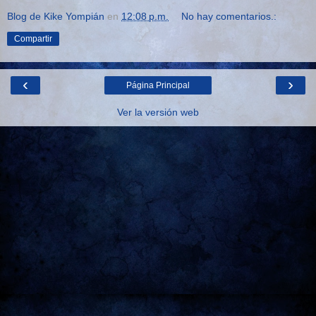
Blog de Kike Yompián
en
12:08 p.m.
No hay comentarios.:
Compartir
‹
›
Página Principal
Ver la versión web