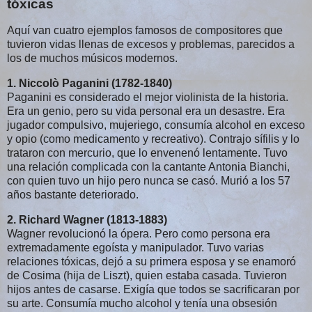
tóxicas
Aquí van cuatro ejemplos famosos de compositores que 
tuvieron vidas llenas de excesos y problemas, parecidos a 
los de muchos músicos modernos.
1. Niccolò Paganini (1782-1840)
Paganini es considerado el mejor violinista de la historia. 
Era un genio, pero su vida personal era un desastre. Era 
jugador compulsivo, mujeriego, consumía alcohol en exceso 
y opio (como medicamento y recreativo). Contrajo sífilis y lo 
trataron con mercurio, que lo envenenó lentamente. Tuvo 
una relación complicada con la cantante Antonia Bianchi, 
con quien tuvo un hijo pero nunca se casó. Murió a los 57 
años bastante deteriorado.
2. Richard Wagner (1813-1883)
Wagner revolucionó la ópera. Pero como persona era 
extremadamente egoísta y manipulador. Tuvo varias 
relaciones tóxicas, dejó a su primera esposa y se enamoró 
de Cosima (hija de Liszt), quien estaba casada. Tuvieron 
hijos antes de casarse. Exigía que todos se sacrificaran por 
su arte. Consumía mucho alcohol y tenía una obsesión 