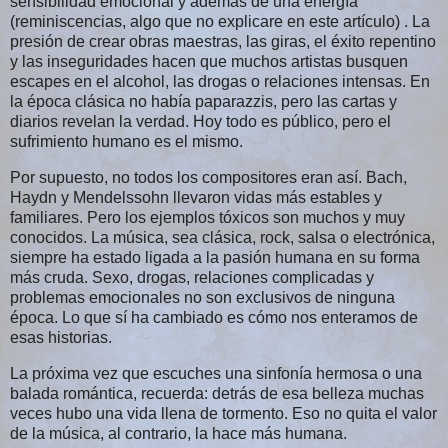
sensibilidad emocional y además de una energía 
(reminiscencias, algo que no explicare en este artículo) . La 
presión de crear obras maestras, las giras, el éxito repentino 
y las inseguridades hacen que muchos artistas busquen 
escapes en el alcohol, las drogas o relaciones intensas. En 
la época clásica no había paparazzis, pero las cartas y 
diarios revelan la verdad. Hoy todo es público, pero el 
sufrimiento humano es el mismo.
Por supuesto, no todos los compositores eran así. Bach, 
Haydn y Mendelssohn llevaron vidas más estables y 
familiares. Pero los ejemplos tóxicos son muchos y muy 
conocidos. La música, sea clásica, rock, salsa o electrónica, 
siempre ha estado ligada a la pasión humana en su forma 
más cruda. Sexo, drogas, relaciones complicadas y 
problemas emocionales no son exclusivos de ninguna 
época. Lo que sí ha cambiado es cómo nos enteramos de 
esas historias.
La próxima vez que escuches una sinfonía hermosa o una 
balada romántica, recuerda: detrás de esa belleza muchas 
veces hubo una vida llena de tormento. Eso no quita el valor 
de la música, al contrario, la hace más humana. 