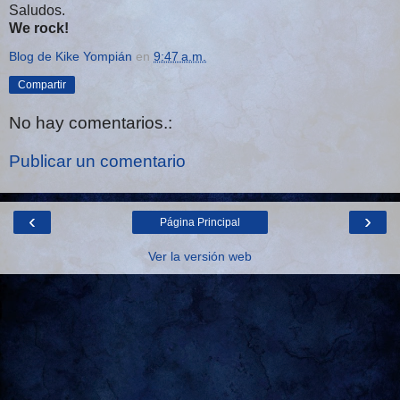
Saludos.
We rock!
Blog de Kike Yompián
en
9:47 a.m.
Compartir
No hay comentarios.:
Publicar un comentario
‹
›
Página Principal
Ver la versión web