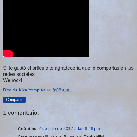
Si te gustó el artículo te agradecería que lo compartas en tus
redes sociales.
We rock!
Blog de Kike Yompián
en
8:08 a.m.
Compartir
1 comentario:
Anónimo
2 de julio de 2017 a las 6:46 p.m.
Gran maestro!!! Viva el Blues y el Rockabilly!!