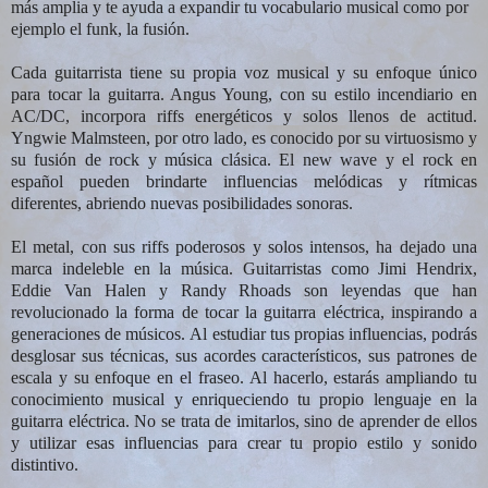
más amplia y te ayuda a expandir tu vocabulario musical como por
ejemplo el funk, la fusión.
Cada guitarrista tiene su propia voz musical y su enfoque único
para tocar la guitarra. Angus Young, con su estilo incendiario en
AC/DC, incorpora riffs energéticos y solos llenos de actitud.
Yngwie Malmsteen, por otro lado, es conocido por su virtuosismo y
su fusión de rock y música clásica. El new wave y el rock en
español pueden brindarte influencias melódicas y rítmicas
diferentes, abriendo nuevas posibilidades sonoras.
El metal, con sus riffs poderosos y solos intensos, ha dejado una
marca indeleble en la música. Guitarristas como Jimi Hendrix,
Eddie Van Halen y Randy Rhoads son leyendas que han
revolucionado la forma de tocar la guitarra eléctrica, inspirando a
generaciones de músicos.
Al estudiar tus propias influencias, podrás
desglosar sus técnicas, sus acordes característicos, sus patrones de
escala y su enfoque en el fraseo. Al hacerlo, estarás ampliando tu
conocimiento musical y enriqueciendo tu propio lenguaje en la
guitarra eléctrica. No se trata de imitarlos, sino de aprender de ellos
y utilizar esas influencias para crear tu propio estilo y sonido
distintivo.