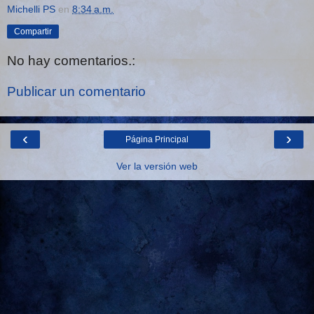
Michelli PS
en
8:34 a.m.
Compartir
No hay comentarios.:
Publicar un comentario
‹
›
Página Principal
Ver la versión web